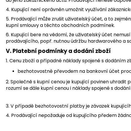
do jeho zákaznického účtu. Prodávající nenese odpově
4. Kupující není oprávněn umožnit využívání zákaznic
5. Prodávající může zrušit uživatelský účet, a to zejmén
kupní smlouvy a těchto obchodních podmínek.
6. Kupující bere na vědomí, že uživatelský účet nemu
prodávajícího, popř. nutnou údržbu hardwarového a s
V. Platební podmínky a dodání zboží
1. Cenu zboží a případné náklady spojené s dodáním zb
bezhotovostně převodem na bankovní účet prodá
2. Společně s kupní cenou je kupující povinen uhradit
rozumí se dále kupní cenou i náklady spojené s dodání
3. V případě bezhotovostní platby je závazek kupujíc
4. Prodávající nepožaduje od kupujícího předem žádno