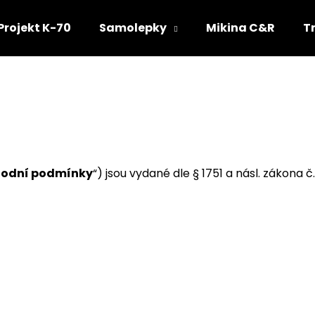
Projekt K-70
Samolepky
Mikina C&R
T
Co potřebujete najít?
HLEDAT
odní podmínky
“) jsou vydané dle § 1751 a násl. zákona č