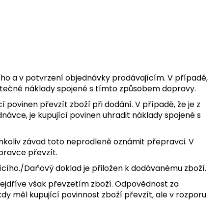
cího a v potvrzení objednávky prodávajícím. V případě,
datečné náklady spojené s tímto způsobem dopravy.
 povinen převzít zboží při dodání. V případě, že je z
vce, je kupující povinen uhradit náklady spojené s
chkoliv závad toto neprodleně oznámit přepravci. V
pravce převzít.
jícího./Daňový doklad je přiložen k dodávanému zboží.
 nejdříve však převzetím zboží. Odpovědnost za
y měl kupující povinnost zboží převzít, ale v rozporu