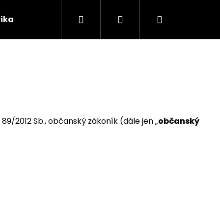
Hledat
Přihlášení
Nákupní
rika C&R
Blog
Kontakty
košík
. 89/2012 Sb., občanský zákoník (dále jen „
občanský