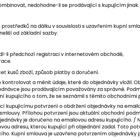
ombinovat, nedohodne-li se prodávající s kupujícím jinak.
h prostředků na dálku v souvislosti s uzavřením kupní sml
neliší od základní sazby.
l-li předchozí registraci v internetovém obchodě,
race.
čet kusů zboží, způsob platby a doručení.
ontrolovat a měnit údaje, které do objednávky vložil. O
jednávce jsou prodávajícím považovány za správné. Podm
ní kupujícího o tom, že se seznámil s těmito obchodními
í kupujícímu potvrzení o obdržení objednávky na emailov
 smlouvy. Přílohou potvrzení jsou aktuální obchodní podm
objednávky je doručeno na emailovou adresu kupujícího. /
ou adresu, kterou kupující při objednání zadal. Toto potv
cího. Kupní smlouva je uzavřena potvrzením objednávky p