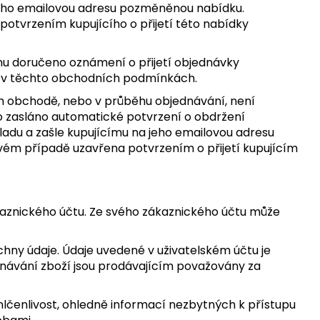
 jeho emailovou adresu pozměněnou nabídku.
otvrzením kupujícího o přijetí této nabídky
ímu doručeno oznámení o přijetí objednávky
ný v těchto obchodních podmínkách.
vém obchodě, nebo v průběhu objednávání, není
lo zasláno automatické potvrzení o obdržení
adu a zašle kupujícímu na jeho emailovou adresu
ém případě uzavřena potvrzením o přijetí kupujícím
kaznického účtu. Ze svého zákaznického účtu může
echny údaje. Údaje uvedené v uživatelském účtu je
ednávání zboží jsou prodávajícím považovány za
lčenlivost, ohledně informací nezbytných k přístupu