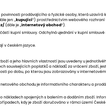
ovinnosti prodávajícího a fyzické osoby, která uzavírá 
le jen: „
kupující
“) prostřednictvím webového rozhraní
z/
(dále je „
internetový obchod
“).
částí kupní smlouvy. Odchylná ujednání v kupní smlouv
jí v českém jazyce.
zboží a jeho hlavních vlastností jsou uvedeny u jednotli
ch souvisejících poplatků a nákladů za vrácení zboží, je
nosti po dobu, po kterou jsou zobrazovány v internetové
rnetového obchodu je informativního charakteru a prodáv
 o nákladech spojených s balením a dodáním zboží. Inf
řípadech, kdy je zboží doručováno v rámci území České 