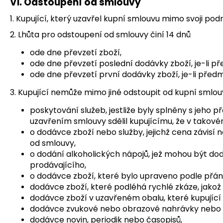
VI. Odstoupení od smlouvy
1. Kupující, který uzavřel kupní smlouvu mimo svoji po
2. Lhůta pro odstoupení od smlouvy činí 14 dnů
ode dne převzetí zboží,
ode dne převzetí poslední dodávky zboží, je-li 
ode dne převzetí první dodávky zboží, je-li př
3. Kupující nemůže mimo jiné odstoupit od kupní smlou
poskytování služeb, jestliže byly splněny s jeh
uzavřením smlouvy sdělil kupujícímu, že v tako
o dodávce zboží nebo služby, jejichž cena závisí
od smlouvy,
o dodání alkoholických nápojů, jež mohou být dodá
prodávajícího,
o dodávce zboží, které bylo upraveno podle přán
dodávce zboží, které podléhá rychlé zkáze, jakož
dodávce zboží v uzavřeném obalu, které kupující z
dodávce zvukové nebo obrazové nahrávky nebo po
dodávce novin, periodik nebo časopisů,