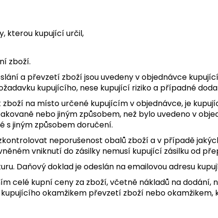
 kterou kupující určil,
í zboží.
eslání a převzetí zboží jsou uvedeny v objednávce kupují
ožadavku kupujícího, nese kupující riziko a případné do
 zboží na místo určené kupujícím v objednávce, je kupující
akovaně nebo jiným způsobem, než bylo uvedeno v objedná
é s jiným způsobem doručení.
en zkontrolovat neporušenost obalů zboží a v případě jaký
ěném vniknutí do zásilky nemusí kupující zásilku od pře
kturu. Daňový doklad je odeslán na emailovou adresu kupu
ním celé kupní ceny za zboží, včetně nákladů na dodání,
a kupujícího okamžikem převzetí zboží nebo okamžikem, kd