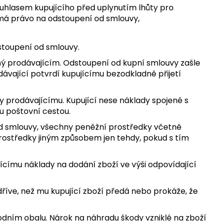
uhlasem kupujícího před uplynutím lhůty pro
emá právo na odstoupení od smlouvy,
dstoupení od smlouvy.
ný prodávajícím. Odstoupení od kupní smlouvy zašle
vající potvrdí kupujícímu bezodkladně přijetí
vy prodávajícímu. Kupující nese náklady spojené s
u poštovní cestou.
 od smlouvy, všechny peněžní prostředky včetně
 prostředky jiným způsobem jen tehdy, pokud s tím
pujícímu náklady na dodání zboží ve výši odpovídající
 dříve, než mu kupující zboží předá nebo prokáže, že
vodním obalu. Nárok na náhradu škody vzniklé na zboží