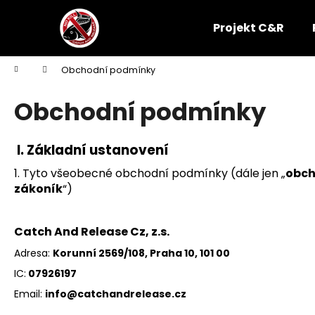
K
Přejít
na
o
Projekt C&R
obsah
Zpět
Zpět
š
do
do
í
Domů
Obchodní podmínky
k
obchodu
obchodu
Obchodní podmínky
I.
Základní ustanovení
1. Tyto všeobecné obchodní podmínky (dále jen „
obch
zákoník
“)
Catch And Release Cz, z.s.
Adresa:
Korunní 2569/108,
Praha 10,
101 00
IC:
07926197
Email:
info@catchandrelease.cz