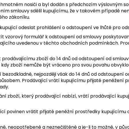
a hmotném nosiči a byl dodán s předchozím výslovným so
ením smlouvy sdělil kupujícímu, že v takovém případě n
ého zákoníku.
kupující odeslat prohlášení o odstoupení ve lhůtě pro o
žít vzorový formulář k odstoupení od smlouvy poskytova
ajícího uvedenou v těchto obchodních podmínkách. Prodá
átit prodávajícímu zboží do 14 dnů od odstoupení od smlou
, kdy zboží nemůže být vráceno pro svou povahu obvyklo
ící bezodkladně, nejpozději však do 14 dnů od odstoupení
 způsobem. Prodávající vrátí kupujícímu přijaté peněžení
ady.
dodání zboží, který prodávající nabízí, vrátí prodávající ku
jící povinen vrátit přijaté peněžní prostředky kupujícímu
ené, neopotřebené a neznečištěné a je-li to možné, v pů