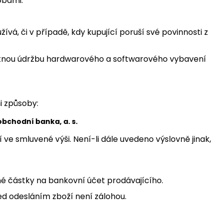
obami.
žívá, či v případě, kdy kupující poruší své povinnosti z
 nutnou údržbu hardwarového a softwarového vybavení
i způsoby:
bchodní banka, a. s.
ve smluvené výši. Není-li dále uvedeno výslovně jinak,
né částky na bankovní účet prodávajícího.
ed odesláním zboží není zálohou.