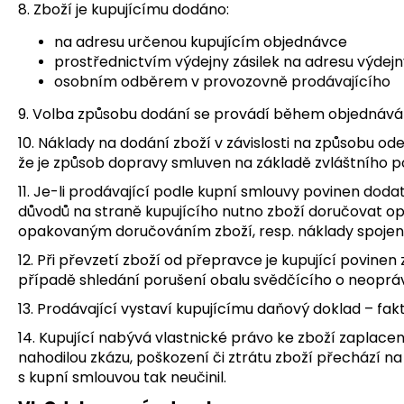
8. Zboží je kupujícímu dodáno:
na adresu určenou kupujícím objednávce
prostřednictvím výdejny zásilek na adresu výdejny,
osobním odběrem v provozovně prodávajícího
9. Volba způsobu dodání se provádí během objednáván
10. Náklady na dodání zboží v závislosti na způsobu od
že je způsob dopravy smluven na základě zvláštního p
11. Je-li prodávající podle kupní smlouvy povinen dodat
důvodů na straně kupujícího nutno zboží doručovat op
opakovaným doručováním zboží, resp. náklady spojen
12. Při převzetí zboží od přepravce je kupující povin
případě shledání porušení obalu svědčícího o neoprávn
13. Prodávající vystaví kupujícímu daňový doklad – fa
14. Kupující nabývá vlastnické právo ke zboží zaplace
nahodilou zkázu, poškození či ztrátu zboží přechází n
s kupní smlouvou tak neučinil.