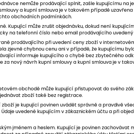
ednávce nemůže prodávající splnit, zašle kupujícímu na
mlouvy a kupní smlouva je v takovém případě uzavřena p
těchto obchodních podmínkách.
né. Kupující může zrušit objednávku, dokud není kupujíc
nicky na telefonní číslo nebo email prodávajícího uvede
straně prodávajícího při uvedení ceny zboží v interneto
ela zjevně chybnou cenu ani v případě, že kupujícímu by
ající informuje kupujícího o chybě bez zbytečného odkl
za nový návrh kupní smlouvy a kupní smlouva je v takov
ernetovém obchodě může kupující přistupovat do svého zá
jednávat zboží také bez registrace.
ní zboží je kupující povinen uvádět správně a pravdivě vš
vat. Údaje uvedené kupujícím v zákaznickém účtu a při obj
lským jménem a heslem. Kupující je povinen zachovávat m