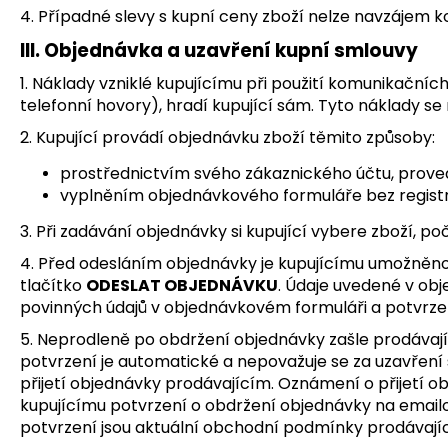
4. Případné slevy s kupní ceny zboží nelze navzájem k
III. Objednávka a uzavření kupní smlouvy
1. Náklady vzniklé kupujícímu při použití komunikačníc
telefonní hovory), hradí kupující sám. Tyto náklady se 
2. Kupující provádí objednávku zboží těmito způsoby:
prostřednictvím svého zákaznického účtu, proved
vyplněním objednávkového formuláře bez regist
3. Při zadávání objednávky si kupující vybere zboží, po
4. Před odesláním objednávky je kupujícímu umožněno k
tlačítko
ODESLAT OBJEDNÁVKU
. Údaje uvedené v ob
povinných údajů v objednávkovém formuláři a potvrze
5. Neprodleně po obdržení objednávky zašle prodávajíc
potvrzení je automatické a nepovažuje se za uzavření
přijetí objednávky prodávajícím. Oznámení o přijetí 
kupujícímu potvrzení o obdržení objednávky na emailov
potvrzení jsou aktuální obchodní podmínky prodávají