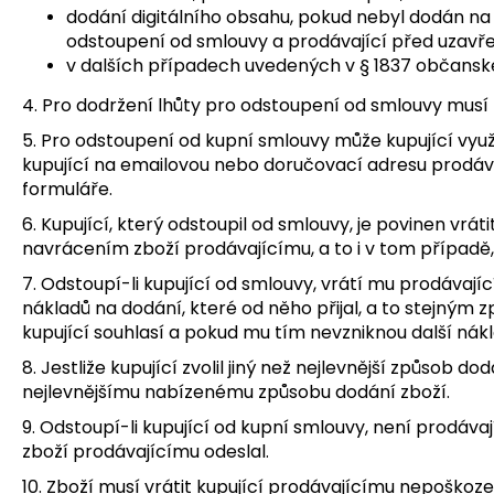
dodání digitálního obsahu, pokud nebyl dodán n
odstoupení od smlouvy a prodávající před uzavř
v dalších případech uvedených v § 1837 občansk
4. Pro dodržení lhůty pro odstoupení od smlouvy musí 
5. Pro odstoupení od kupní smlouvy může kupující vyu
kupující na emailovou nebo doručovací adresu prodáv
formuláře.
6. Kupující, který odstoupil od smlouvy, je povinen vr
navrácením zboží prodávajícímu, a to i v tom případě
7. Odstoupí-li kupující od smlouvy, vrátí mu prodávaj
nákladů na dodání, které od něho přijal, a to stejným
kupující souhlasí a pokud mu tím nevzniknou další nákl
8. Jestliže kupující zvolil jiný než nejlevnější způsob 
nejlevnějšímu nabízenému způsobu dodání zboží.
9. Odstoupí-li kupující od kupní smlouvy, není prodáva
zboží prodávajícímu odeslal.
10. Zboží musí vrátit kupující prodávajícímu nepoškoz