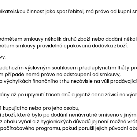
dnikatelskou činnost jako spotřebitel, má právo od kupní s
předmětem smlouvy několik druhů zboží nebo dodání někol
edmětem smlouvy pravidelná opakovaná dodávka zboží.
vy:
o předchozím výslovným souhlasem před uplynutím lhůty p
vém případě nemá právo na odstoupení od smlouvy,
 na výchylkách finančního trhu nezávisle na vůli prodáva
ny až po uplynutí třiceti dnů a jejichž cena závisí na výc
í kupujícího nebo pro jeho osobu,
 i zboží, které bylo po dodání nenávratně smíseno s jiným
 obalu vyňal a z hygienických důvodů jej není možné vráti
čítačového programu, pokud porušil jejich původní oba