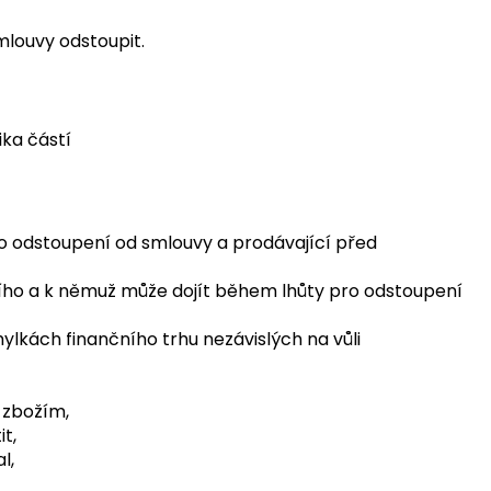
mlouvy odstoupit.
ika částí
ro odstoupení od smlouvy a prodávající před
jícího a k němuž může dojít během lhůty pro odstoupení
hylkách finančního trhu nezávislých na vůli
 zbožím,
t,
l,