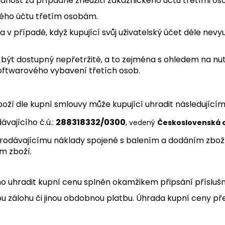
dnost za případné zneužití zákaznického účtu třetími os
kého účtu třetím osobám.
a v případě, když kupující svůj uživatelský účet déle nevyu
sí být dostupný nepřetržitě, a to zejména s ohledem na
oftwarového vybavení třetích osob.
oží dle kupní smlouvy může kupující uhradit následujícím
vajícího č.ú.:
288318332/0300
,
vedený
Československá o
 prodávajícímu náklady spojené s balením a dodáním zboží 
m zboží.
ího uhradit kupní cenu splněn okamžikem připsání přísluš
u zálohu či jinou obdobnou platbu. Úhrada kupní ceny př